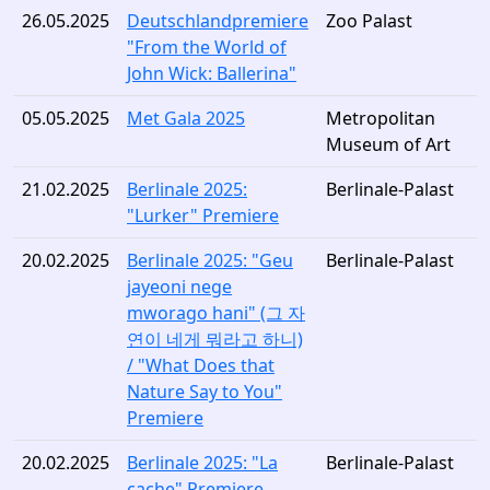
26.05.2025
Deutschlandpremiere
Zoo Palast
"From the World of
John Wick: Ballerina"
05.05.2025
Met Gala 2025
Metropolitan
Museum of Art
21.02.2025
Berlinale 2025:
Berlinale-Palast
"Lurker" Premiere
20.02.2025
Berlinale 2025: "Geu
Berlinale-Palast
jayeoni nege
mworago hani" (그 자
연이 네게 뭐라고 하니)
/ "What Does that
Nature Say to You"
Premiere
20.02.2025
Berlinale 2025: "La
Berlinale-Palast
cache" Premiere