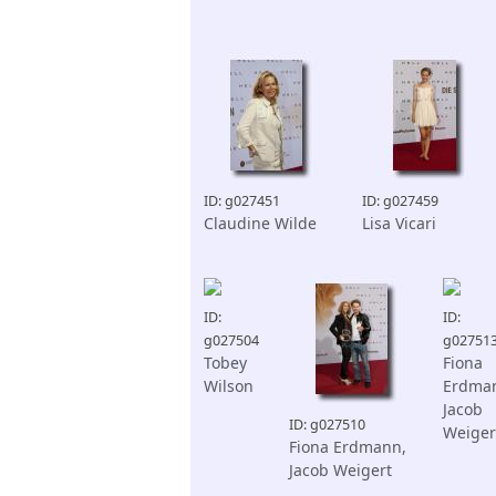
ID: g027451
ID: g027459
Claudine Wilde
Lisa Vicari
ID:
ID:
g027504
g02751
Tobey
Fiona
Wilson
Erdma
Jacob
ID: g027510
Weiger
Fiona Erdmann,
Jacob Weigert