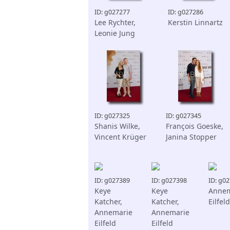
ID: g027277
ID: g027286
Lee Rychter,
Kerstin Linnartz
Leonie Jung
ID: g027325
ID: g027345
Shanis Wilke,
François Goeske,
Vincent Krüger
Janina Stopper
ID: g027389
ID: g027398
ID: g0
Keye
Keye
Annem
Katcher,
Katcher,
Eilfeld
Annemarie
Annemarie
Eilfeld
Eilfeld