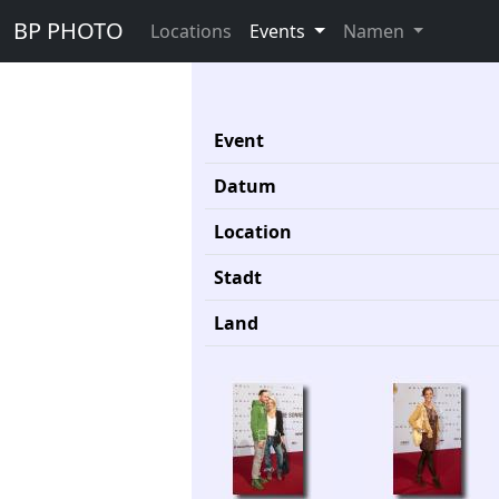
BP PHOTO
Locations
Events
Namen
Event
Datum
Location
Stadt
Land