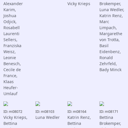
Alexander
Vicky Krieps
Brokemper,
Karim,
Luna Wedler,
Joshua
Katrin Renz,
Odjick,
Marc
Rosabell
Limpach,
Laurenti
Margarethe
Sellers,
von Trotta,
Franziska
Basil
Weisz,
Eidenbenz,
Leonie
Ronald
Benesch,
Zehrfeld,
Cecile de
Bady Minck
France,
Klaas
Heufer-
Umlauf
ID: m08072
ID: m08103
ID: m08164
ID: m08171
Vicky Krieps,
Luna Wedler
Katrin Renz,
Bettina
Bettina
Bettina
Brokemper,