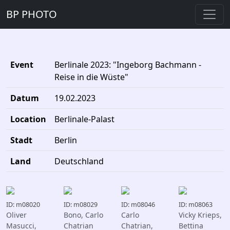
BP PHOTO
Event
Berlinale 2023: "Ingeborg Bachmann -
Reise in die Wüste"
Datum
19.02.2023
Location
Berlinale-Palast
Stadt
Berlin
Land
Deutschland
ID: m08020
ID: m08029
ID: m08046
ID: m08063
Oliver
Bono, Carlo
Carlo
Vicky Krieps,
Masucci,
Chatrian
Chatrian,
Bettina