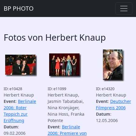
BP PHOTO
Fotos von Herbert Knaup
ID: e10428
ID: e11099
ID: e14320
Herbert Knaup
Herbert Knaup,
Herbert Knaup
Event
:
Berlinale
Jasmin Tabatabai,
Event
:
Deutscher
2006: Roter
Nina Kronjäger,
Filmpreis 2006
Teppich zur
Nina Hoss, Franka
Datum
:
Eröffnung
Potente
12.05.2006
Datum
:
Event
:
Berlinale
09.02.2006
2006: Premiere von