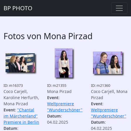
BP PHOTO
Fotos von Mona Pirzad
ID: m16373
ID: m21355
ID: m21360
Coco Carjell,
Mona Pirzad
Coco Carjell, Mona
Karoline Herfurth,
Event
:
Pirzad
Mona Pirzad
Weltpremiere
Event
:
Event
:
"Chantal
"Wunderschöner"
Weltpremiere
im Märchenland"
Datum
:
"Wunderschöner"
Premiere in Berlin
04.02.2025
Datum
:
Datum
:
04.02.2025