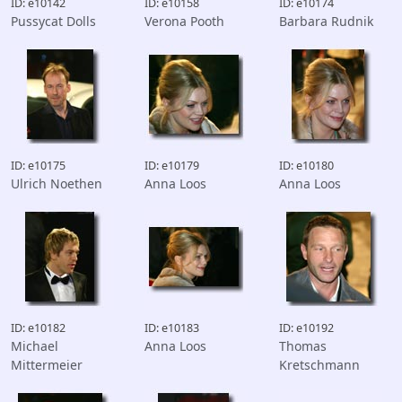
ID: e10142
ID: e10158
ID: e10174
Pussycat Dolls
Verona Pooth
Barbara Rudnik
ID: e10175
ID: e10179
ID: e10180
Ulrich Noethen
Anna Loos
Anna Loos
ID: e10182
ID: e10183
ID: e10192
Michael
Anna Loos
Thomas
Mittermeier
Kretschmann