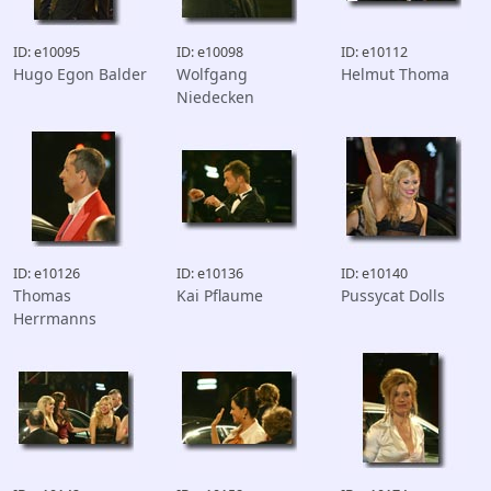
ID: e10095
ID: e10098
ID: e10112
Hugo Egon Balder
Wolfgang
Helmut Thoma
Niedecken
ID: e10126
ID: e10136
ID: e10140
Thomas
Kai Pflaume
Pussycat Dolls
Herrmanns